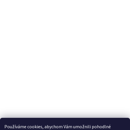
Odebírat newsletter
E-mail
Vložením e-mailu souhlasíte s
podmínkami ochrany osobních údajů
Používáme cookies, abychom Vám umožnili pohodlné