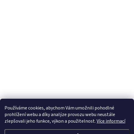
Odebírat newsletter
E-mail
Vložením e-mailu souhlasíte s
podmínkami ochrany osobních údajů
Používáme cookies, abychom Vám umožnili pohodlné
prohlížení webu a díky analýze provozu webu neustále
zlepšovali jeho funkce, výkon a použitelnost.
Více informací