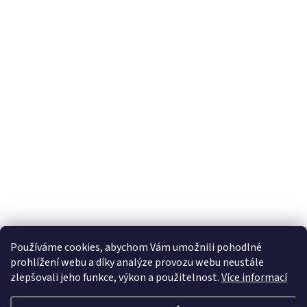
Odebírat newsletter
E-mail
Vložením e-mailu souhlasíte s
podmínkami ochrany osobních údajů
Používáme cookies, abychom Vám umožnili pohodlné
prohlížení webu a díky analýze provozu webu neustále
zlepšovali jeho funkce, výkon a použitelnost.
Více informací