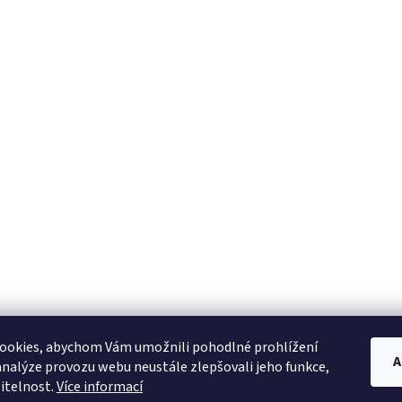
ciale
E-mail
le condizioni relative alla protezione dei dati
ookies, abychom Vám umožnili pohodlné prohlížení
A
analýze provozu webu neustále zlepšovali jeho funkce,
itelnost.
Více informací