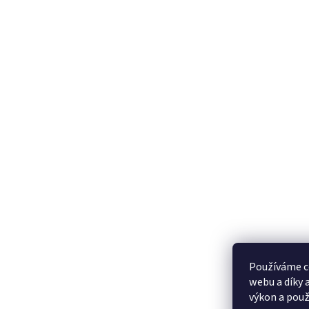
Šípek Shelf - Vasi
Offerta spe
Šípek Shelf - Stoviglie
Šípek Shelf - Decorazioni
Iscriviti alla newsletter
Inserendo il tuo indirizzo e-mail accetti 
personali.
Používáme c
webu a díky 
výkon a použ