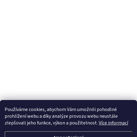
Iscriviti alla newsletter
E-mail
Inserendo il tuo indirizzo e-mail accetti le condizioni relative alla protezione dei
dati personali.
Používáme cookies, abychom Vám umožnili pohodlné
prohlížení webu a díky analýze provozu webu neustále
zlepšovali jeho funkce, výkon a použitelnost.
Více informací