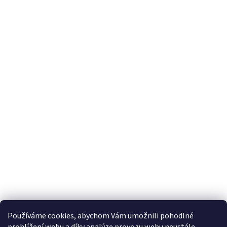
Iscriviti alla newsletter
E-mail
Inserendo il tuo indirizzo e-mail accetti le condizioni relative alla protezione dei
dati personali.
Používáme cookies, abychom Vám umožnili pohodlné