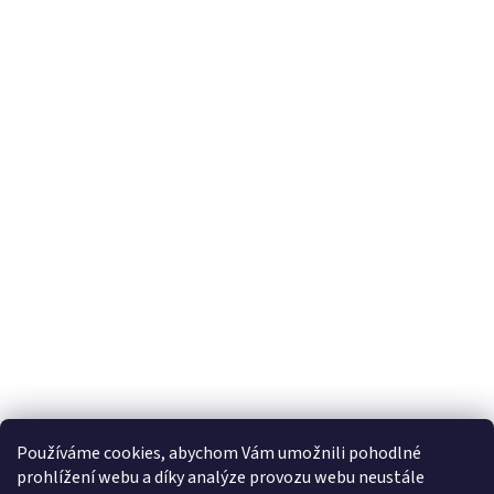
S'abonner à la lettre d'information
En saisissant votre adresse e-mail, vous acceptez les conditions
générales relatives
à la protection des données personnelles.
S'ABONNER
Používáme cookies, abychom Vám umožnili pohodlné
prohlížení webu a díky analýze provozu webu neustále