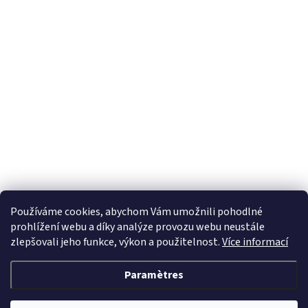
S'abonner à la lettre d'information
Courriel
En saisissant votre adresse e-mail, vous acceptez les conditions
générales relatives
à la protection des données personnelles.
Používáme cookies, abychom Vám umožnili pohodlné
prohlížení webu a díky analýze provozu webu neustále
zlepšovali jeho funkce, výkon a použitelnost.
Více informací
Paramètres
Créé par Shoptet
&