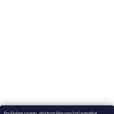
S'abonner à la lettre d'information
Courriel
En saisissant votre adresse e-mail, vous acceptez les conditions
générales relatives
à la protection des données personnelles.
Používáme cookies, abychom Vám umožnili pohodlné