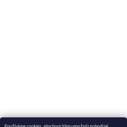
S'abonner à la lettre d'information
Courriel
En saisissant votre adresse e-mail, vous acceptez les conditions
générales relatives
à la protection des données personnelles.
Používáme cookies, abychom Vám umožnili pohodlné