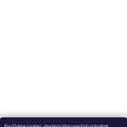
S'abonner à la lettre d'information
Courriel
En saisissant votre adresse e-mail, vous acceptez les conditions
générales relatives
à la protection des données personnelles.
Používáme cookies, abychom Vám umožnili pohodlné