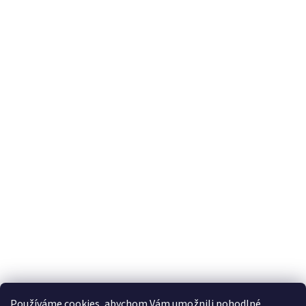
S'abonner à la lettre d'information
Courriel
En saisissant votre adresse e-mail, vous acceptez les conditions
générales relatives
à la protection des données personnelles.
Používáme cookies, abychom Vám umožnili pohodlné