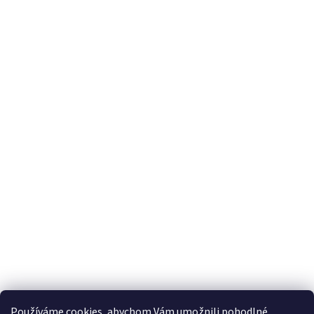
Suscribirse al boletín
Correo electrónico
Al introducir su correo electrónico, acepta las condiciones de protección de datos
personales.
Používáme cookies, abychom Vám umožnili pohodlné