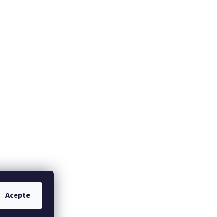
Acepte