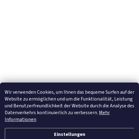
Newsletter abonnieren
E-Mail
Mit der Eingabe Ihrer E-Mail-Adresse stimmen Sie den
Datenschutzhinweise
zu.
Wir verwenden Cookies, um Ihnen das bequeme Surfen auf der
Website zu ermöglichen und um die Funktionalität, Leistung
und Benutzerfreundlichkeit der Website durch die Analyse des
Datenverkehrs kontinuierlich zu verbessern.
Mehr
Informationen
Einstellungen
Erstellt von Shoptet
&