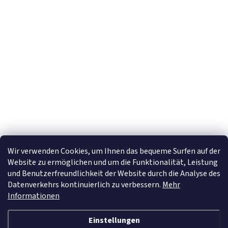
Newsletter abonnieren
E-Mail
Mit der Eingabe Ihrer E-Mail-Adresse stimmen Sie den
Datenschutzhinweise
zu.
Wir verwenden Cookies, um Ihnen das bequeme Surfen auf der
Website zu ermöglichen und um die Funktionalität, Leistung
und Benutzerfreundlichkeit der Website durch die Analyse des
Datenverkehrs kontinuierlich zu verbessern.
Mehr
Informationen
Einstellungen
Erstellt von Shoptet
&